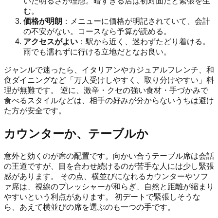
いた明るさが理想。暗すぎる店は初対面だと緊張を生
む。
価格が明朗
：メニューに価格が明記されていて、会計
の不安がない。コースなら予算が読める。
アクセスがよい
：駅から近く、迷わずたどり着ける。
雨でも濡れずに行ける立地だとなお良い。
ジャンルで迷ったら、イタリアンやカジュアルフレンチ、和
食ダイニングなど「万人受けしやすく、取り分けやすい」料
理が無難です。 逆に、激辛・クセの強い食材・手づかみで
食べるスタイルなどは、相手の好みが分からないうちは避け
た方が安全です。
カウンターか、テーブルか
意外と効くのが席の配置です。向かい合うテーブル席は会話
の王道ですが、目を合わせ続けるのが苦手な人には少し緊張
感があります。 その点、横並びになれるカウンターやソフ
ァ席は、視線のプレッシャーが和らぎ、自然と距離が縮まり
やすいという利点があります。 初デートで緊張しそうな
ら、あえて横並びの席を選ぶのも一つの手です。